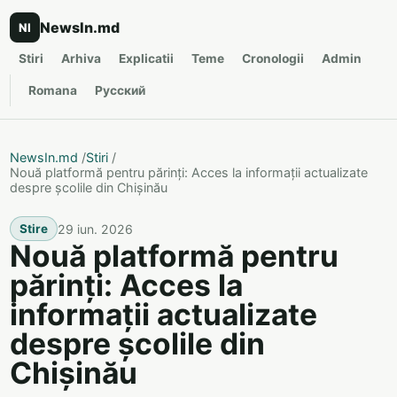
NewsIn.md
NI
Stiri
Arhiva
Explicatii
Teme
Cronologii
Admin
Romana
Русский
NewsIn.md
/
Stiri
/
Nouă platformă pentru părinți: Acces la informații actualizate
despre școlile din Chișinău
29 iun. 2026
Stire
Nouă platformă pentru
părinți: Acces la
informații actualizate
despre școlile din
Chișinău