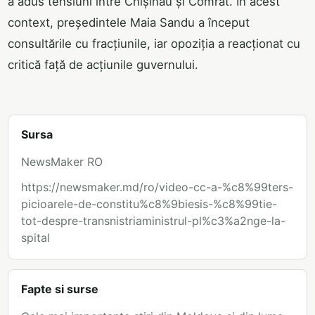
a adus tensiuni între Chișinău și Comrat. În acest
context, președintele Maia Sandu a început
consultările cu fracțiunile, iar opoziția a reacționat cu
critică față de acțiunile guvernului.
Sursa
NewsMaker RO
https://newsmaker.md/ro/video-cc-a-%c8%99ters-
picioarele-de-constitu%c8%9biesis-%c8%99tie-
tot-despre-transnistriaministrul-pl%c3%a2nge-la-
spital
Fapte si surse