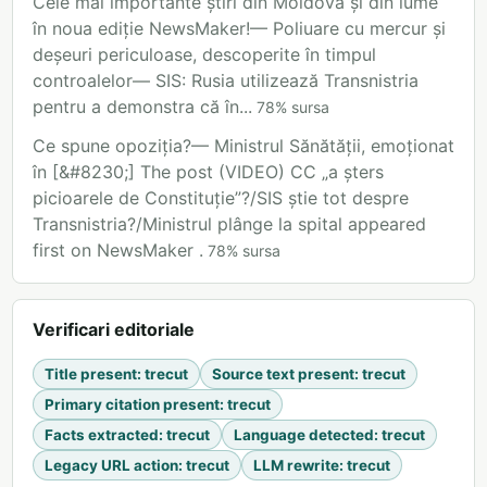
Cele mai importante știri din Moldova și din lume
în noua ediție NewsMaker!— Poliuare cu mercur și
deșeuri periculoase, descoperite în timpul
controalelor— SIS: Rusia utilizează Transnistria
pentru a demonstra că în...
78
%
sursa
Ce spune opoziția?— Ministrul Sănătății, emoționat
în [&#8230;] The post (VIDEO) CC „a șters
picioarele de Constituție”?/SIS știe tot despre
Transnistria?/Ministrul plânge la spital appeared
first on NewsMaker .
78
%
sursa
Verificari editoriale
Title present
:
trecut
Source text present
:
trecut
Primary citation present
:
trecut
Facts extracted
:
trecut
Language detected
:
trecut
Legacy URL action
:
trecut
LLM rewrite
:
trecut