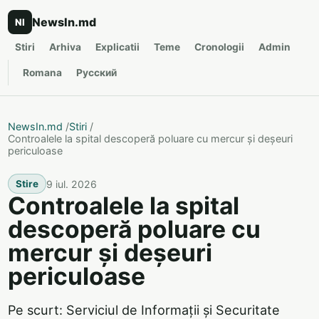
NewsIn.md
NI
Stiri
Arhiva
Explicatii
Teme
Cronologii
Admin
Romana
Русский
NewsIn.md
/
Stiri
/
Controalele la spital descoperă poluare cu mercur și deșeuri
periculoase
9 iul. 2026
Stire
Controalele la spital
descoperă poluare cu
mercur și deșeuri
periculoase
Pe scurt: Serviciul de Informații și Securitate