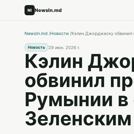
NewsIn.md
NI
NewsIn.md
/
Новости
/
Кэлин Джорджеску обвинил 
29 июн. 2026 г.
Новость
Кэлин Джо
обвинил п
Румынии в 
Зеленским