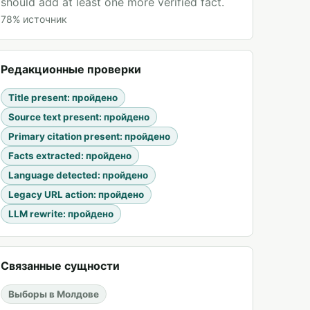
should add at least one more verified fact.
78
%
источник
Редакционные проверки
Title present
:
пройдено
Source text present
:
пройдено
Primary citation present
:
пройдено
Facts extracted
:
пройдено
Language detected
:
пройдено
Legacy URL action
:
пройдено
LLM rewrite
:
пройдено
Связанные сущности
Выборы в Молдове