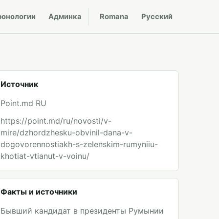
ронологии
Админка
Romana
Русский
Источник
Point.md RU
https://point.md/ru/novosti/v-
mire/dzhordzhesku-obvinil-dana-v-
dogovorennostiakh-s-zelenskim-rumyniiu-
khotiat-vtianut-v-voinu/
Факты и источники
Бывший кандидат в президенты Румынии