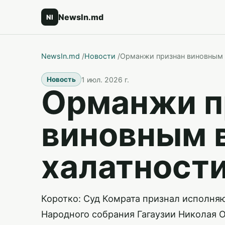
NewsIn.md
NI
NewsIn.md
/
Новости
/
Орманжи признан виновным 
1 июл. 2026 г.
Новость
Орманжи п
виновным 
халатност
Коротко: Суд Комрата признал исполня
Народного собрания Гагаузии Николая