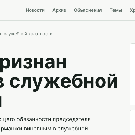
Новости
Архив
Объяснения
Темы
Х
в служебной халатности
ризнан
в служебной
и
ющего обязанности председателя
 Орманжи виновным в служебной