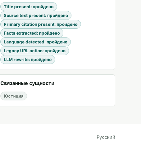
Title present
:
пройдено
Source text present
:
пройдено
Primary citation present
:
пройдено
Facts extracted
:
пройдено
Language detected
:
пройдено
Legacy URL action
:
пройдено
LLM rewrite
:
пройдено
Связанные сущности
Юстиция
Русский